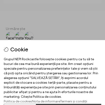
Urmărește
Facebook
Instagram
YouTube
SPOT
Cookie
Download SPOT
Grupul NEPI Rockcastle folosește cookies pentru ca tu să te
bucuri de cea mai bună experiență pe site. Am creat opțiuni
speciale pentru personalizarea preferințelor tale și vrem să știi
INFO
că poți opta oricând pentru ștergerea sau gestionarea lor. Prin
alegerea opțiunii "SALVEAZĂ SETĂRI", îți exprimi acordul
Program de functionare
explicit de stocare a cookies terță-parte, plasate pentru a
HELPFUL
îmbunătăți experiența pe site prin personalizarea conținutului
Parcare
publicitar afișat și pentru a ne ajuta în eforturile noastre de
Regulamente
marketing. Citește Politica de cookies.
Cariere
Politica de cookies
Nota de informare
Termeni și condiții
Declaratie de conformitate