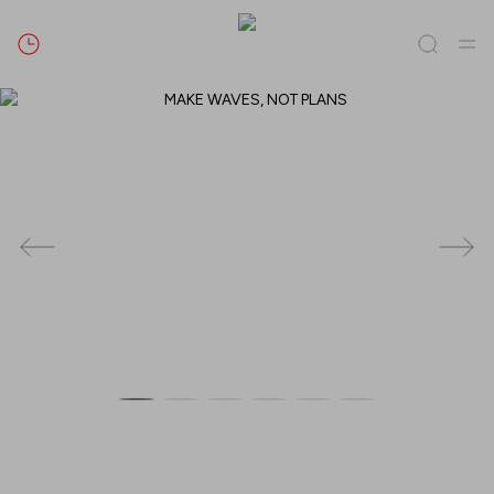
Caută
Tot / Toate
(
0
)
Magazine
(
0
)
Oferte
(
0
)
Evenimente
(
0
)
Magazine
Oferte
Evenimente