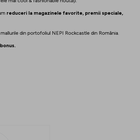
 cele mai cool & fashionable noutăți.
cum
reduceri la magazinele favorite, premii speciale,
e mallurile din portofoliul NEPI Rockcastle din România.
 bonus.