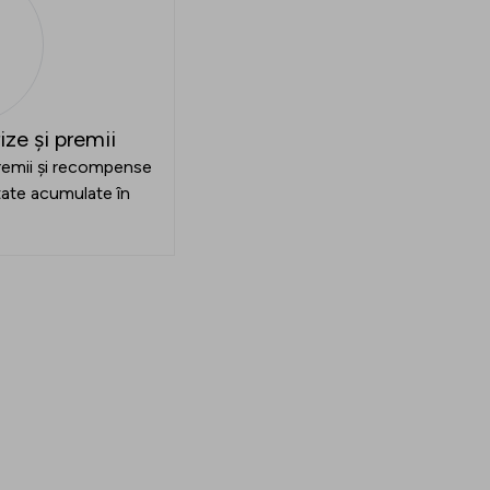
ze și premii
remii și recompense
itate acumulate în