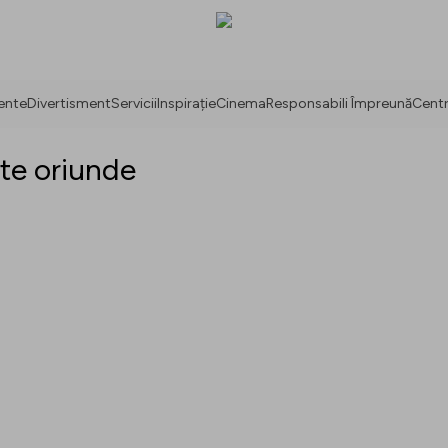
ente
Divertisment
Servicii
Inspirație
Cinema
Responsabili Împreună
Centr
ște oriunde