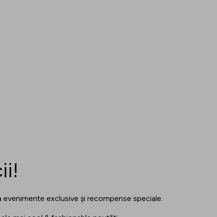
ii!
 la evenimente exclusive și recompense speciale.