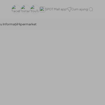
SPOT Mall app
Cum ajung
Facebook
Instagram
YouTube
u Informații
Hipermarket