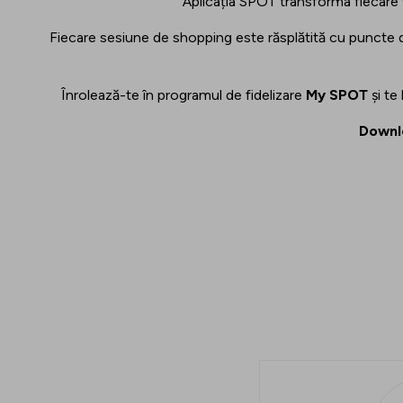
Aplicația SPOT transforma fiecare vi
Fiecare sesiune de shopping este răsplătită cu puncte de 
Înrolează-te în programul de fidelizare
My SPOT
și te
Downlo