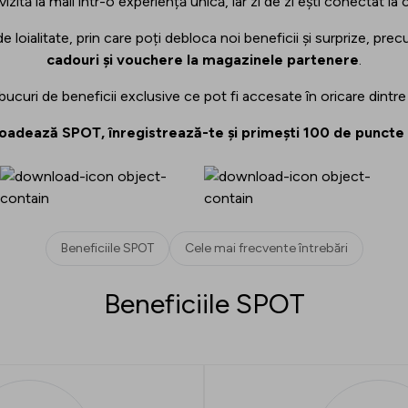
zită la mall într-o experiență unică, iar zi de zi ești conectat la
loialitate, prin care poți debloca noi beneficii și surprize, pre
cadouri și vouchere la magazinele partenere
.
 bucuri de beneficii exclusive ce pot fi accesate în oricare dintr
adează SPOT, înregistrează-te și primești 100 de puncte
Beneficiile SPOT
Cele mai frecvente întrebări
Beneficiile SPOT