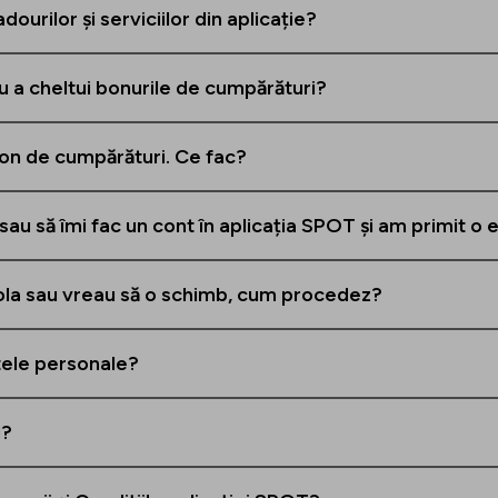
ourilor și serviciilor din aplicație?
ru a cheltui bonurile de cumpărături?
bon de cumpărături. Ce fac?
au să îmi fac un cont în aplicația SPOT și am primit o 
rola sau vreau să o schimb, cum procedez?
tele personale?
l?