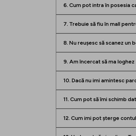
6. Cum pot intra în posesia cad
7. Trebuie să fiu în mall pent
8. Nu reușesc să scanez un 
9. Am încercat să ma loghez s
10. Dacă nu imi amintesc pa
11. Cum pot să îmi schimb da
12. Cum imi pot șterge contu