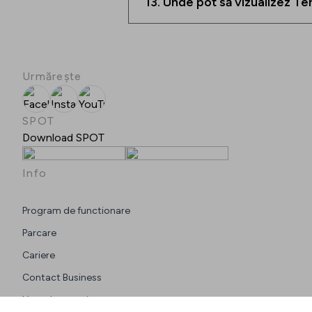
13. Unde pot să vizualizez Te
Urmărește
Facebook
Instagram
YouTube
SPOT
Download SPOT
Info
Program de functionare
Parcare
Cariere
Contact Business
Harta Interactiva