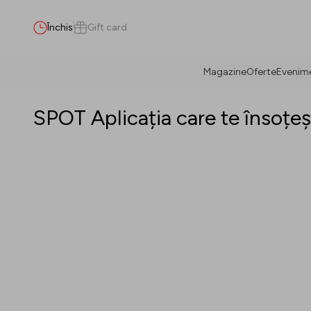
Închis
Gift card
Magazine
Oferte
Evenim
Caută
SPOT Aplicația care te însoțe
Tot / Toate
(
0
)
Magazine
(
0
)
Oferte
(
0
)
Evenimente
(
0
)
Magazine
Oferte
Evenimente