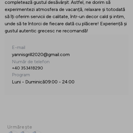
completează gustul desăvârșit. Astfel, ne dorim să
experimentezi atmosfera de vacanță, relaxare și totodată
să îți oferim servicii de calitate, într-un decor cald și intim,
unde să te întorci de fiecare dată cu plăcere! Experiență și
gustul autentic grecesc ne recomandă!
E-mail
yannisgrill2020@gmail.com
Număr de telefon
+40 353418290
Program
Luni - Duminică
09:00
-
24:00
Urmărește