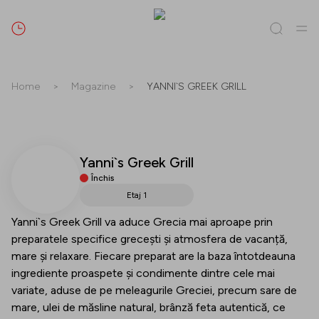
Caută
Home
>
Magazine
>
YANNI`S GREEK GRILL
Tot / Toate
(
0
)
Magazine
(
0
)
Oferte
(
0
)
Evenimente
(
0
)
Yanni`s Greek Grill
Magazine
Închis
Oferte
Etaj 1
Yanni`s Greek Grill va aduce Grecia mai aproape prin
Evenimente
preparatele specifice grecești și atmosfera de vacanță,
mare și relaxare. Fiecare preparat are la baza întotdeauna
ingrediente proaspete și condimente dintre cele mai
variate, aduse de pe meleagurile Greciei, precum sare de
mare, ulei de măsline natural, brânză feta autentică, ce