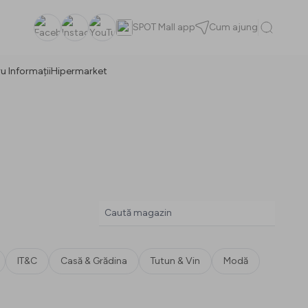
SPOT Mall app
Cum ajung
Facebook
Instagram
YouTube
u Informații
Hipermarket
IT&C
Casă & Grădina
Tutun & Vin
Modă