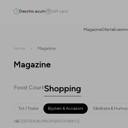
Deschis acum
Gift card
Magazine
Oferte
Evenim
Caută
Home
>
Magazine
Magazine
Tot / Toate
(
0
)
Magazine
(
0
)
Oferte
(
0
)
Evenimente
(
0
)
Shopping
Food Court
Magazine
Tot / Toate
Bijuterii & Accesorii
Sănătate & Frumus
Oferte
A
B
C
D
E
F
G
H
I
J
K
L
M
N
O
P
Q
R
S
T
U
V
W
X
Y
Z
Evenimente