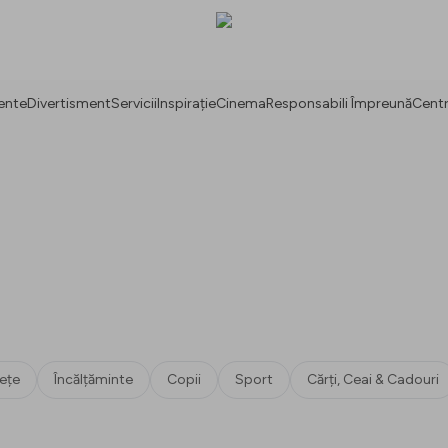
ente
Divertisment
Servicii
Inspirație
Cinema
Responsabili Împreună
Centr
ețe
Încălțăminte
Copii
Sport
Cărți, Ceai & Cadouri